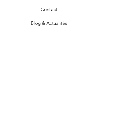
Contact
Blog & Actualités
CGV
Mentions légales
Facebook
Instagram
CONTACT