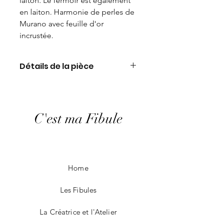
laiton. Le fermoir est également
en laiton. Harmonie de perles de
Murano avec feuille d'or
incrustée.
Détails de la pièce
Perle de Murano. Poids: 6gr.
Longueur: 11,5 cm
C'est ma Fibule
Home
Les Fibules
La Créatrice et l'Atelier