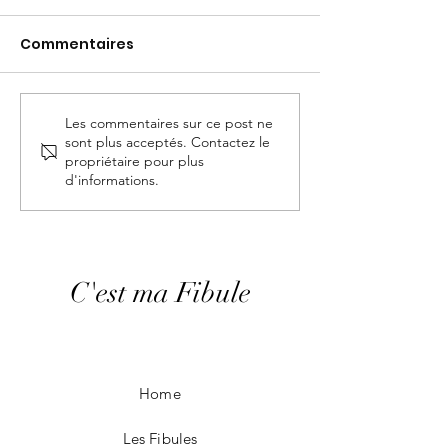
Commentaires
Les commentaires sur ce post ne
11ème salon de
C'est Ma Fibul
sont plus acceptés. Contactez le
l'artisanat et des
Boutique Éph
propriétaire pour plus
métiers d'art
de Joinville-l
d'informations.
C'est ma Fibule
Home
Les Fibules