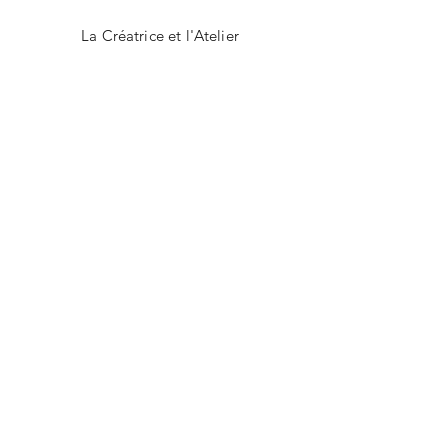
La Créatrice et l'Atelier
Contact
Blog & Actualités
CGV
Mentions légales
Facebook
Instagram
CONTACT